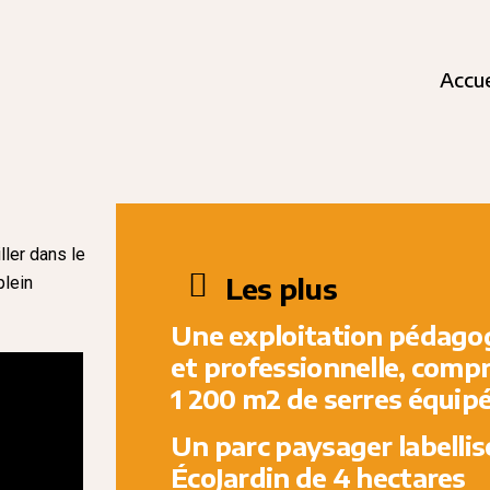
Accue
ller dans le
Les plus
plein
Une exploitation pédago
et professionnelle, comp
1 200 m2 de serres équip
Un parc paysager labellis
ÉcoJardin de 4 hectares