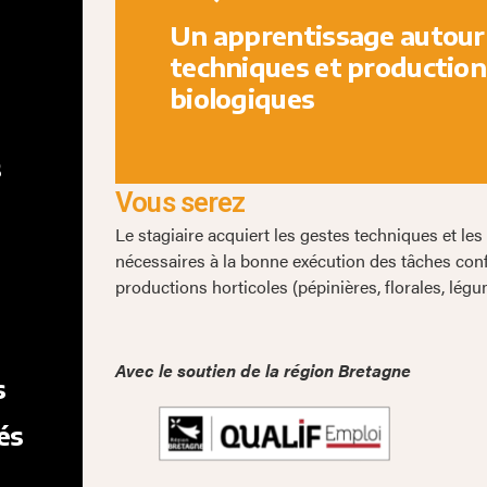
Un apprentissage autour
techniques et production
biologiques
s
Vous serez
Le stagiaire acquiert les gestes techniques et le
nécessaires à la bonne exécution des tâches con
productions horticoles (pépinières, florales, légu
Avec le soutien de la région Bretagne
s
és