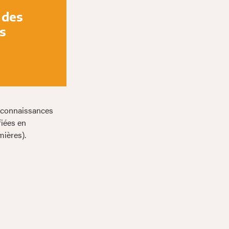
 des
s
s connaissances
fiées en
mières).