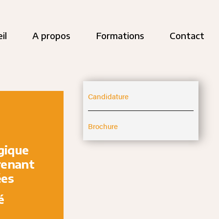
il
A propos
Formations
Contact
Candidature
Brochure
gique
renant
ées
é