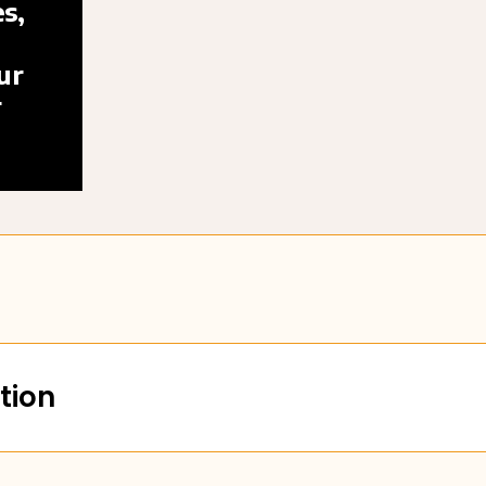
es,
ur
r
tion