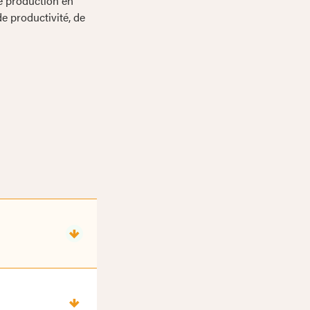
e production en
de productivité, de