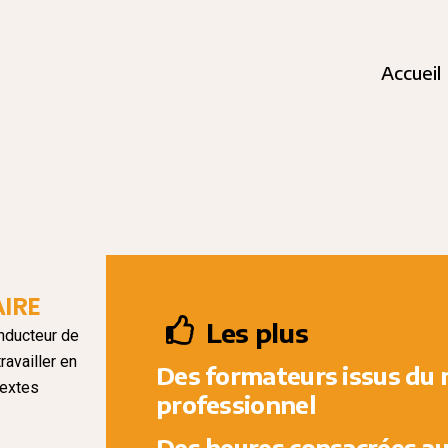
Accueil
IRE
Les plus
onducteur de
ravailler en
Des formateurs issus du
textes
professionnel
Des heures consacrées a