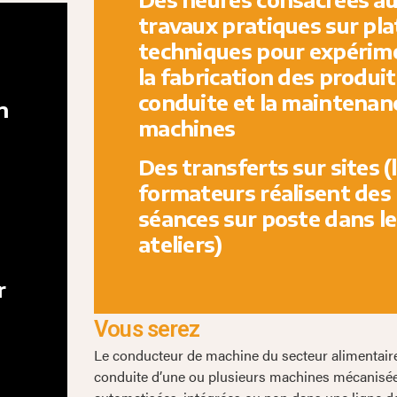
travaux pratiques sur pl
techniques pour expérim
la fabrication des produits
conduite et la maintenan
n
machines
Des transferts sur sites (
formateurs réalisent des
séances sur poste dans le
ateliers)
r
Vous serez
Le conducteur de machine du secteur alimentaire
conduite d’une ou plusieurs machines mécanisé