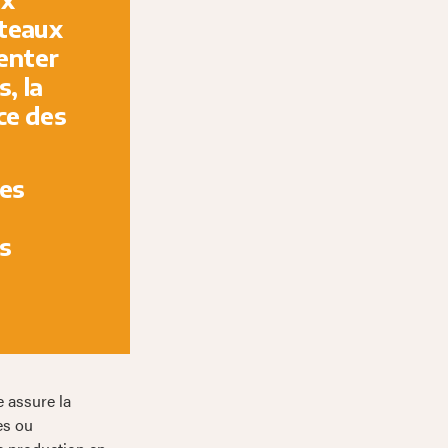
ateaux
enter
, la
ce des
les
s
 assure la
es ou