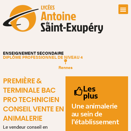
ENSEIGNEMENT SECONDAIRE
DIPLÔME PROFESSIONNEL DE NIVEAU 4
Rennes
PREMIÈRE &
Les
TERMINALE BAC
plus
PRO TECHNICIEN
Une animalerie
CONSEIL VENTE EN
au sein de
ANIMALERIE
l’établissement
Le vendeur conseil en