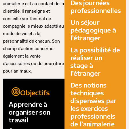
Des journées
animalerie est au contact de la
professionnelles
clientèle. Il renseigne et
conseille sur l’animal de
Un séjour
compagnie le mieux adapté au
pédagogique à
mode de vie et à la
l’étranger
personnalité de chacun. Son
champ d’action concerne
La possibilité de
également la vente
réaliser un
d’accessoires ou de nourriture
stage à
pour animaux.
l’étranger
Des notions
Objectifs
techniques
dispensées par
Apprendre à
les exercices
organiser son
professionnels
travail
de l’animalerie