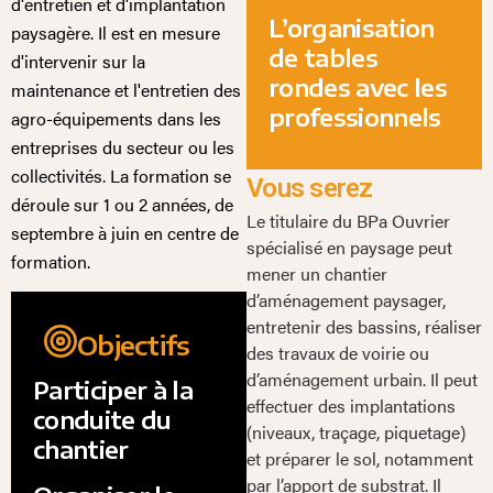
d'entretien et d'implantation
L’organisation
paysagère. Il est en mesure
de tables
d'intervenir sur la
rondes avec les
maintenance et l'entretien des
professionnels
agro-équipements dans les
entreprises du secteur ou les
collectivités. La formation se
Vous serez
déroule sur 1 ou 2 années, de
Le titulaire du BPa Ouvrier
septembre à juin en centre de
spécialisé en paysage peut
formation.
mener un chantier
d’aménagement paysager,
entretenir des bassins, réaliser
Objectifs
des travaux de voirie ou
d’aménagement urbain. Il peut
Participer à la
effectuer des implantations
conduite du
(niveaux, traçage, piquetage)
chantier
et préparer le sol, notamment
par l’apport de substrat. Il