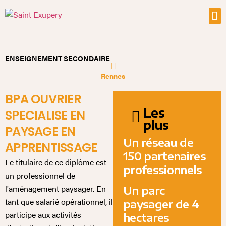
ENSEIGNEMENT SECONDAIRE
Rennes
BPA OUVRIER
Les
SPECIALISE EN
plus
PAYSAGE EN
Un réseau de
APPRENTISSAGE
150 partenaires
Le titulaire de ce diplôme est
professionnels
un professionnel de
l'aménagement paysager. En
Un parc
tant que salarié opérationnel, il
paysager de 4
participe aux activités
hectares