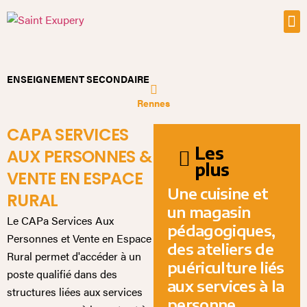
ENSEIGNEMENT SECONDAIRE
Rennes
CAPA SERVICES
Les
AUX PERSONNES &
plus
VENTE EN ESPACE
Une cuisine et
RURAL
un magasin
Le CAPa Services Aux
pédagogiques,
Personnes et Vente en Espace
des ateliers de
Rural permet d'accéder à un
puériculture liés
poste qualifié dans des
aux services à la
structures liées aux services
personne