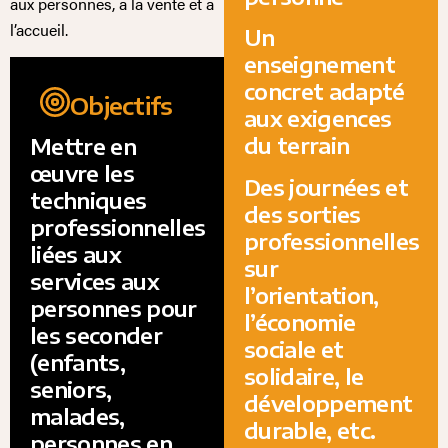
aux personnes, à la vente et à
l’accueil.
Un
enseignement
concret adapté
Objectifs
aux exigences
du terrain
Mettre en
œuvre les
Des journées et
techniques
des sorties
professionnelles
professionnelles
liées aux
sur
services aux
l’orientation,
personnes pour
l’économie
les seconder
sociale et
(enfants,
solidaire, le
seniors,
développement
malades,
durable, etc.
personnes en